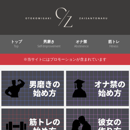
トップ
男磨き
オナ禁
筋トレ
Top
Self-Improvement
Abstinence
Fitness
※当サイトにはプロモーションが含まれています