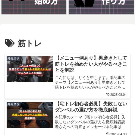
筋トレ
【メニュー例あり】男磨きとして
外見磨き
筋トレを始めたい人がやるべきこ
とを解説
こんにちは、りくと申します。本記事の
テーマ【メニュー例あり】男磨きとして
筋トレを始めたい人がやるべきことを解
説読者さんへの前置きメッセージ本記事
2025.08.04
では、男磨きの第一歩として、筋トレを
始める方に向けて、効果的なメニューと
【宅トレ初心者必見】失敗しない
外見磨き
必要なアイテムをご紹介し...
ダンベルの選び方を徹底解説
本記事のテーマ【宅トレ初心者必見】失
敗しないダンベルの選び方を徹底解説読
者さんへの前置きメッセージ本記事は
「自宅用ダンベルが欲しいけれど、種類
2025.04.30