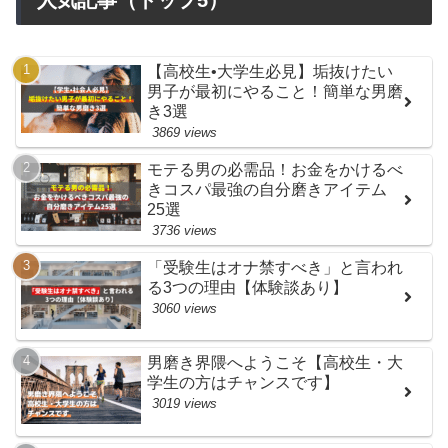
【高校生•大学生必見】垢抜けたい
男子が最初にやること！簡単な男磨
き3選
3869 views
モテる男の必需品！お金をかけるべ
きコスパ最強の自分磨きアイテム
25選
3736 views
「受験生はオナ禁すべき」と言われ
る3つの理由【体験談あり】
3060 views
男磨き界隈へようこそ【高校生・大
学生の方はチャンスです】
3019 views