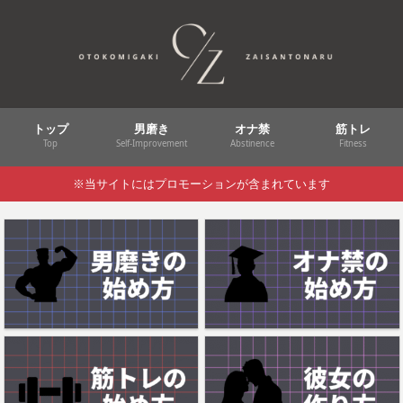
トップ
男磨き
オナ禁
筋トレ
Top
Self-Improvement
Abstinence
Fitness
※当サイトにはプロモーションが含まれています