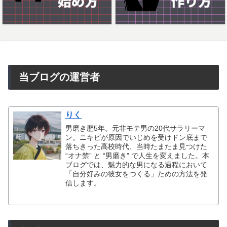
当ブログの運営者
りく
男磨き歴5年。元非モテ男の20代サラリーマ
ン。ニキビが原因でいじめを受けドン底まで
落ちきった高校時代、当時たまたま見つけた
“オナ禁” と “男磨き” で人生を変えました。本
ブログでは、魅力的な男になる過程において
「自分好みの彼女をつくる」ための方法を発
信します。