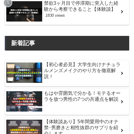
禁欲3ヶ月目で停滞期に突入した経
験から考察できること【体験談】
1830 views
新着記事
【初心者必見】大学生向けナチュラ
ルメンズメイクのやり方を徹底解
説！
もはや雰囲気で分かる！モテるオー
ラを放つ男性の7つの共通点を解説
【体験談あり】5年間愛用中のオナ
禁･男磨きと相性抜群のサプリを紹
介します